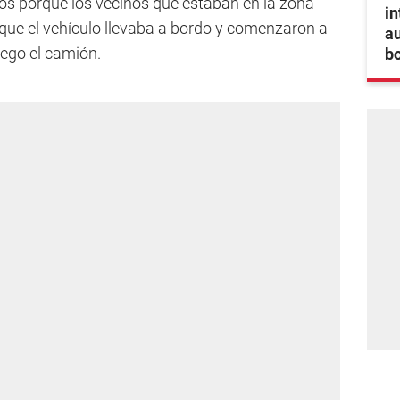
os porque los vecinos que estaban en la zona
in
que el vehículo llevaba a bordo y comenzaron a
au
uego el camión.
bo