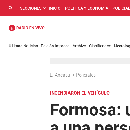
SECCIONES
INICIO
POLÍTICA Y ECONOMÍA
POLICIA
Últimas Noticias
Edición Impresa
Archivo
Clasificados
Necrológ
El Ancasti
>
Policiales
INCENDIARON EL VEHÍCULO
Formosa: u
a una pers