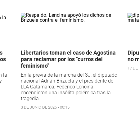
s
Libertarios toman el caso de Agostina
Dipu
mos
para reclamar por los "curros del
no m
feminismo"
17 DE
n la
En la previa de la marcha del 3J, el diputado
y
nacional Adrián Brizuela y el presidente de
LLA Catamarca, Federico Lencina,
encendieron una insólita polémica tras la
tragedia.
3 DE JUNIO DE 2026 - 00:15