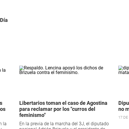
 Día
s
Libertarios toman el caso de Agostina
Dipu
mos
para reclamar por los "curros del
no m
feminismo"
17 DE
n la
En la previa de la marcha del 3J, el diputado