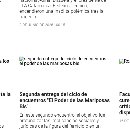
y
nacional Adrián Brizuela y el presidente de
LLA Catamarca, Federico Lencina,
encendieron una insólita polémica tras la
tragedia.
3 DE JUNIO DE 2026 - 00:15
ta la
Segunda entrega del ciclo de
Facu
encuentros "El Poder de las Mariposas
curs
Bis"
crít
disp
En este segundo encuentro, el objetivo fue
profundizar las implicancias sociales y
16 DE 
os
jurídicas de la figura del femicidio en un