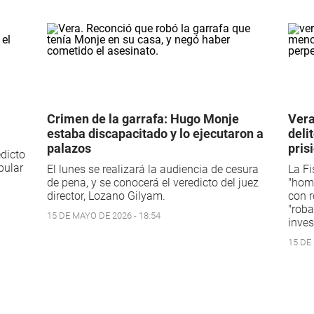
Crimen de la garrafa: Hugo Monje
Vera
estaba discapacitado y lo ejecutaron a
deli
palazos
pris
edicto
pular
El lunes se realizará la audiencia de cesura
La Fi
de pena, y se conocerá el veredicto del juez
"homi
director, Lozano Gilyam.
con r
"roba
15 DE MAYO DE 2026 - 18:54
inves
15 DE