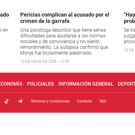
rado
Pericias complican al acusado por el
"Hay
crimen de la garrafa
prob
o en
Una psicóloga describió que tiene serias
Se tr
dificultades para ajustarse a las normas
juzga
sociales y de conviviencia y no siente
próx
remordimiento. La autopsia confirmó que
10 DE
Monje fue brutalmente asesinado.
13 DE MAYO DE 2026 - 12:59
 ECONOMÍA
POLICIALES
INFORMACIÓN GENERAL
DEPOR
Términos y Condiciones
Contacto
RSS