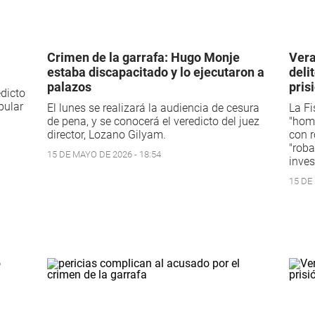
Crimen de la garrafa: Hugo Monje
Vera
estaba discapacitado y lo ejecutaron a
deli
palazos
pris
edicto
pular
El lunes se realizará la audiencia de cesura
La Fi
de pena, y se conocerá el veredicto del juez
"homi
director, Lozano Gilyam.
con r
"roba
15 DE MAYO DE 2026 - 18:54
inves
15 DE