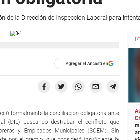
ción de la Dirección de Inspección Laboral para intenta
L
Agregar El Ancasti en
As
icitó formalmente la conciliación obligatoria ante
C
ral (DIL) buscando destrabar el conflicto que
ma
breros y Empleados Municipales (SOEM). Sin
at
da por el gremio, que consideró insuficiente la
ví