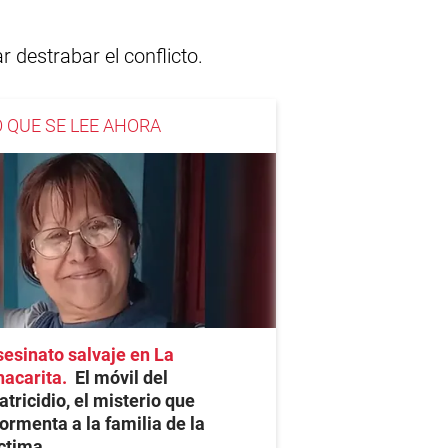
r destrabar el conflicto.
O QUE SE LEE AHORA
esinato salvaje en La
hacarita
El móvil del
tricidio, el misterio que
ormenta a la familia de la
ctima