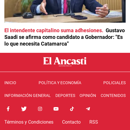
El intendente capitalino suma adhesiones
Gustavo
Saadi se afirma como candidato a Gobernador: "Es
lo que necesita Catamarca"
INICIO
POLÍTICA Y ECONOMÍA
POLICIALES
INFORMACIÓN GENERAL
DEPORTES
OPINIÓN
CONTENIDOS
Términos y Condiciones
Contacto
RSS