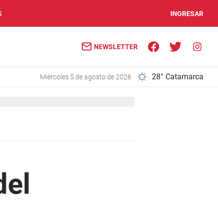
S
INGRESAR
NEWSLETTER
28° Catamarca
miércoles 5 de agosto de 2026
del