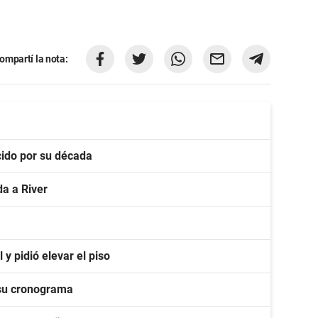
ompartí la nota:
ido por su década
a a River
y pidió elevar el piso
 su cronograma