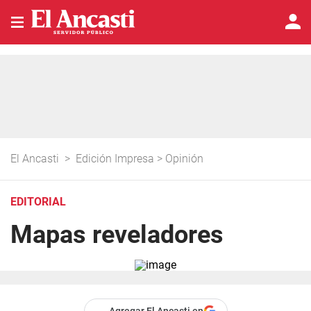
El Ancasti
>
Edición Impresa
>
Opinión
EDITORIAL
Mapas reveladores