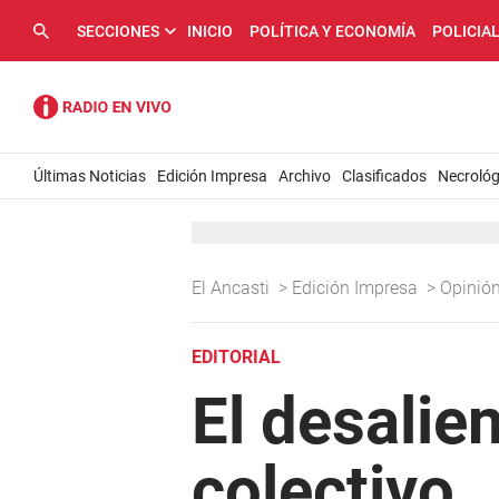
SECCIONES
INICIO
POLÍTICA Y ECONOMÍA
POLICIA
Últimas Noticias
Edición Impresa
Archivo
Clasificados
Necrológ
El Ancasti
>
Edición Impresa
>
Opinió
EDITORIAL
El desali
colectivo