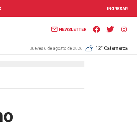
S
INGRESAR
NEWSLETTER
12° Catamarca
jueves 6 de agosto de 2026
no