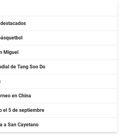
s destacados
básquetbol
an Miguel
ndial de Tang Soo Do
s
torneo en China
lo el 5 de septiembre
a a San Cayetano