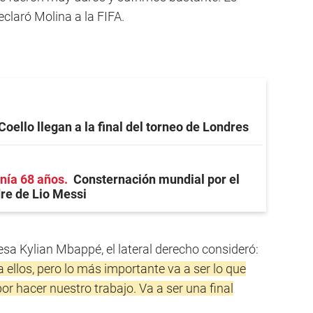
claró Molina a la FIFA.
Coello llegan a la final del torneo de Londres
nía 68 años
Consternación mundial por el
re de Lio Messi
cesa Kylian Mbappé, el lateral derecho consideró:
ellos, pero lo más importante va a ser lo que
 hacer nuestro trabajo. Va a ser una final