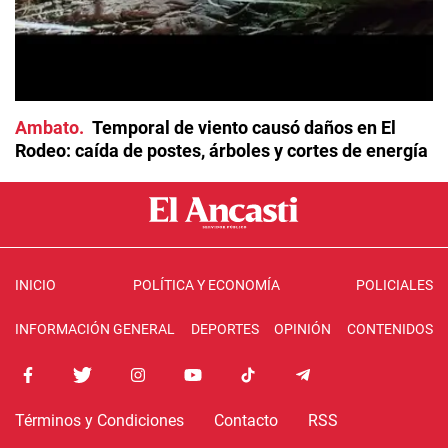
Ambato
Temporal de viento causó daños en El
Rodeo: caída de postes, árboles y cortes de energía
INICIO
POLÍTICA Y ECONOMÍA
POLICIALES
INFORMACIÓN GENERAL
DEPORTES
OPINIÓN
CONTENIDOS
Términos y Condiciones
Contacto
RSS