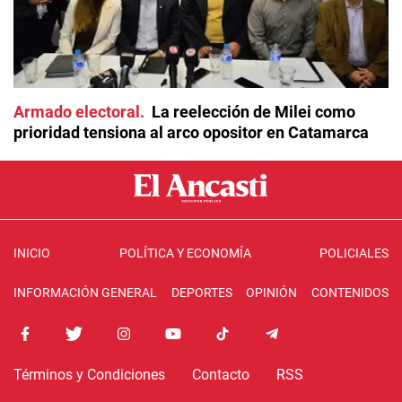
Armado electoral
La reelección de Milei como
prioridad tensiona al arco opositor en Catamarca
INICIO
POLÍTICA Y ECONOMÍA
POLICIALES
INFORMACIÓN GENERAL
DEPORTES
OPINIÓN
CONTENIDOS
Términos y Condiciones
Contacto
RSS