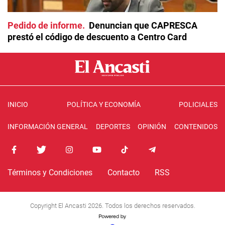
Pedido de informe
Denuncian que CAPRESCA
prestó el código de descuento a Centro Card
INICIO
POLÍTICA Y ECONOMÍA
POLICIALES
INFORMACIÓN GENERAL
DEPORTES
OPINIÓN
CONTENIDOS
Términos y Condiciones
Contacto
RSS
Copyright El Ancasti 2026. Todos los derechos reservados.