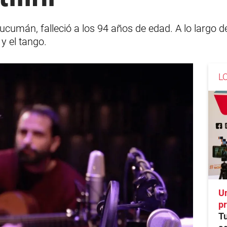
cumán, falleció a los 94 años de edad. A lo largo d
 y el tango.
L
U
pr
Tu