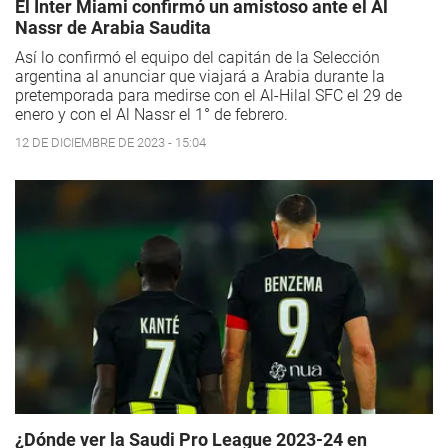
El Inter Miami confirmó un amistoso ante el Al
Nassr de Arabia Saudita
Así lo confirmó el equipo del capitán de la Selección
argentina al anunciar que viajará a Arabia durante la
pretemporada para medirse con el Al-Hilal SFC el 29 de
enero y con el Al Nassr el 1° de febrero.
12 DE DICIEMBRE DE 2023 - 15:04
¿Dónde ver la Saudi Pro League 2023-24 en