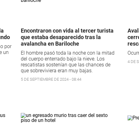
da
Encontraron con vida al tercer turista
Aval
undo
que estaba desaparecido tras la
cerr
avalancha en Bariloche
resc
do por
e un
El hombre pasó toda la noche con la mitad
Ocurr
del cuerpo enterrado bajo la nieve. Los
4 DE 
rescatistas sostenían que las chances de
que sobreviviera eran muy bajas.
5 DE SEPTIEMBRE DE 2024 - 08:44