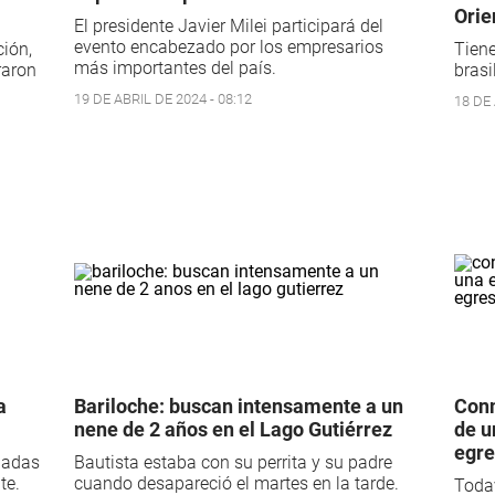
Orie
El presidente Javier Milei participará del
evento encabezado por los empresarios
ción,
Tiene
más importantes del país.
raron
brasi
19 DE ABRIL DE 2024 - 08:12
18 DE 
a
Bariloche: buscan intensamente a un
Conm
nene de 2 años en el Lago Gutiérrez
de u
egr
igadas
Bautista estaba con su perrita y su padre
te.
cuando desapareció el martes en la tarde.
Todav