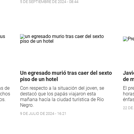
5 DE SEPTIEMBRE DE 2024 - 08:44
Un egresado murió tras caer del sexto
Javi
piso de un hotel
de m
as de
Con respecto a la situación del joven, se
El pr
uchos
destacó que los papás viajaron esta
horas
os.
mañana hacía la ciudad turística de Río
énfas
Negro.
22 DE 
9 DE JULIO DE 2024 - 16:21