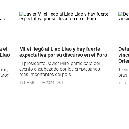
a el
Milei llegó al Llao Llao y hay fuerte
Detu
 Llao
expectativa por su discurso en el Foro
vínc
Orie
El presidente Javier Milei participará del
evento encabezado por los empresarios
ción,
Tiene
más importantes del país.
raron
brasi
19 DE ABRIL DE 2024 - 08:12
18 DE 