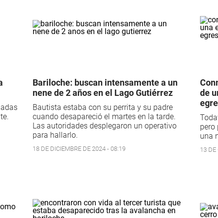
a
Bariloche: buscan intensamente a un
Conm
nene de 2 años en el Lago Gutiérrez
de u
egr
igadas
Bautista estaba con su perrita y su padre
te.
cuando desapareció el martes en la tarde.
Todav
Las autoridades desplegaron un operativo
pero
para hallarlo.
una 
18 DE DICIEMBRE DE 2024 - 08:19
13 DE