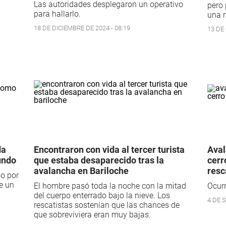
Las autoridades desplegaron un operativo
pero
para hallarlo.
una 
18 DE DICIEMBRE DE 2024 - 08:19
13 DE
da
Encontraron con vida al tercer turista
Aval
undo
que estaba desaparecido tras la
cerr
avalancha en Bariloche
resc
do por
e un
El hombre pasó toda la noche con la mitad
Ocurr
del cuerpo enterrado bajo la nieve. Los
4 DE 
rescatistas sostenían que las chances de
que sobreviviera eran muy bajas.