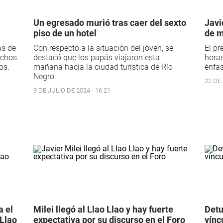
Un egresado murió tras caer del sexto
Javi
piso de un hotel
de m
as de
Con respecto a la situación del joven, se
El pr
uchos
destacó que los papás viajaron esta
horas
os.
mañana hacía la ciudad turística de Río
énfas
Negro.
22 DE 
9 DE JULIO DE 2024 - 16:21
a el
Milei llegó al Llao Llao y hay fuerte
Detu
 Llao
expectativa por su discurso en el Foro
vínc