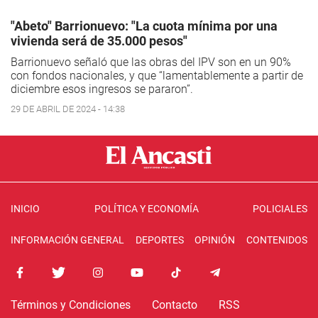
"Abeto" Barrionuevo: "La cuota mínima por una
vivienda será de 35.000 pesos"
Barrionuevo señaló que las obras del IPV son en un 90%
con fondos nacionales, y que “lamentablemente a partir de
diciembre esos ingresos se pararon”.
29 DE ABRIL DE 2024 - 14:38
INICIO
POLÍTICA Y ECONOMÍA
POLICIALES
INFORMACIÓN GENERAL
DEPORTES
OPINIÓN
CONTENIDOS
Términos y Condiciones
Contacto
RSS