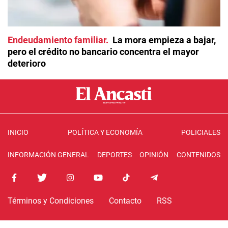
Endeudamiento familiar
La mora empieza a bajar,
pero el crédito no bancario concentra el mayor
deterioro
INICIO
POLÍTICA Y ECONOMÍA
POLICIALES
INFORMACIÓN GENERAL
DEPORTES
OPINIÓN
CONTENIDOS
Términos y Condiciones
Contacto
RSS