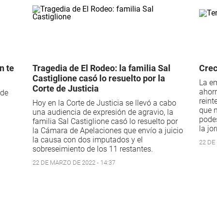
n te
Tragedia de El Rodeo: la familia Sal
Crec
Castiglione casó lo resuelto por la
La em
Corte de Justicia
ahorr
 de
reint
1
Hoy en la Corte de Justicia se llevó a cabo
que n
una audiencia de expresión de agravio, la
podes
familia Sal Castiglione casó lo resuelto por
la jo
la Cámara de Apelaciones que envío a juicio
la causa con dos imputados y el
22 DE
sobreseimiento de los 11 restantes.
22 DE MARZO DE 2022 - 14:37