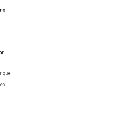
or
,
r que
deo