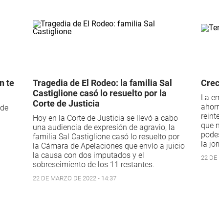
n te
Tragedia de El Rodeo: la familia Sal
Crec
Castiglione casó lo resuelto por la
La em
Corte de Justicia
ahorr
 de
reint
1
Hoy en la Corte de Justicia se llevó a cabo
que n
una audiencia de expresión de agravio, la
podes
familia Sal Castiglione casó lo resuelto por
la jo
la Cámara de Apelaciones que envío a juicio
la causa con dos imputados y el
22 DE
sobreseimiento de los 11 restantes.
22 DE MARZO DE 2022 - 14:37