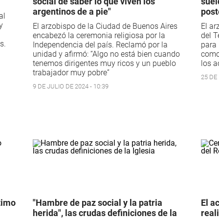
social de saber lo que viven los
suel
argentinos de a pie"
post
al
y
El arzobispo de la Ciudad de Buenos Aires
El ar
encabezó la ceremonia religiosa por la
del T
s.
Independencia del país. Reclamó por la
para 
unidad y afirmó: “Algo no está bien cuando
como 
tenemos dirigentes muy ricos y un pueblo
los a
trabajador muy pobre”
25 DE
9 DE JULIO DE 2024 - 10:39
timo
"Hambre de paz social y la patria
El a
herida", las crudas definiciones de la
real