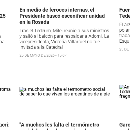
En medio de feroces internas, el
Fuer
 25
Presidente buscó escenificar unidad
Tede
en la Rosada
El ar
polar
a
Tras el Tedeum, Milei reunió a sus ministros
trab
n
y salió al balcón para respaldar a Adorni. La
Esqui
apa
vicepresidenta, Victoria Villarruel no fue
invitada a la Catedral
25 DE
25 DE MAYO DE 2026 - 15:07
acri:
"A muchos les falta el termómetro
Garc