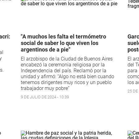
acri:
"A muchos les falta el termómetro
Garc
social de saber lo que viven los
suel
argentinos de a pie"
post
al
y
El arzobispo de la Ciudad de Buenos Aires
El ar
encabezó la ceremonia religiosa por la
del T
s.
Independencia del país. Reclamó por la
para 
unidad y afirmó: “Algo no está bien cuando
como 
tenemos dirigentes muy ricos y un pueblo
los a
trabajador muy pobre”
25 DE
9 DE JULIO DE 2024 - 10:39