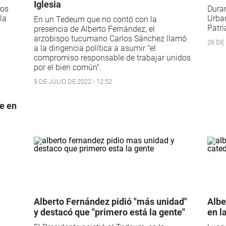
Iglesia
ros
Duran
la
Urban
En un Tedeum que no contó con la
Patri
presencia de Alberto Fernández, el
arzobispo tucumano Carlos Sánchez llamó
26 DE
a la dirigencia política a asumir "el
compromiso responsable de trabajar unidos
por el bien común".
9 DE JULIO DE 2022 - 12:52
re en
Alberto Fernández pidió "más unidad"
Albe
y destacó que "primero está la gente"
en l