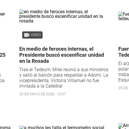
VIDEO
En medio de feroces internas, el
Fuer
 25
Presidente buscó escenificar unidad
Tede
en la Rosada
El ar
polar
a
Tras el Tedeum, Milei reunió a sus ministros
trab
n
y salió al balcón para respaldar a Adorni. La
Esqui
apa
vicepresidenta, Victoria Villarruel no fue
invitada a la Catedral
25 DE
25 DE MAYO DE 2026 - 15:07