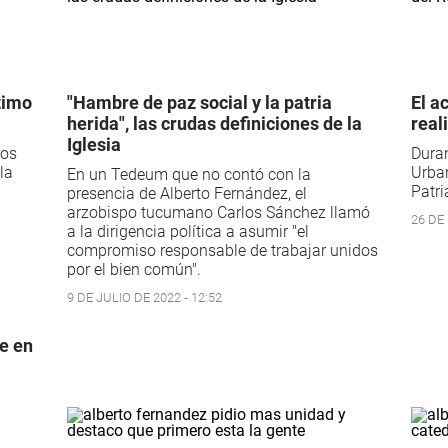
timo
"Hambre de paz social y la patria
El a
herida", las crudas definiciones de la
real
Iglesia
ros
Duran
la
Urban
En un Tedeum que no contó con la
Patri
presencia de Alberto Fernández, el
arzobispo tucumano Carlos Sánchez llamó
26 DE
a la dirigencia política a asumir "el
compromiso responsable de trabajar unidos
por el bien común".
9 DE JULIO DE 2022 - 12:52
re en