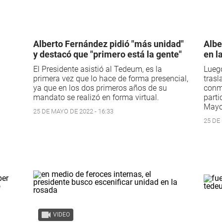
Alberto Fernández pidió "más unidad"
Albe
y destacó que "primero está la gente"
en l
El Presidente asistió al Tedeum, es la
Luego
primera vez que lo hace de forma presencial,
trasl
ya que en los dos primeros años de su
conme
mandato se realizó en forma virtual.
parti
Mayo
25 DE MAYO DE 2022 - 16:33
25 DE
VIDEO