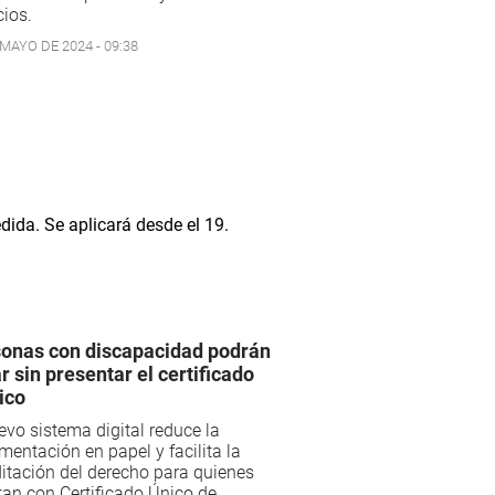
cios.
 MAYO DE 2024 - 09:38
onas con discapacidad podrán
ar sin presentar el certificado
ico
evo sistema digital reduce la
entación en papel y facilita la
itación del derecho para quienes
an con Certificado Único de