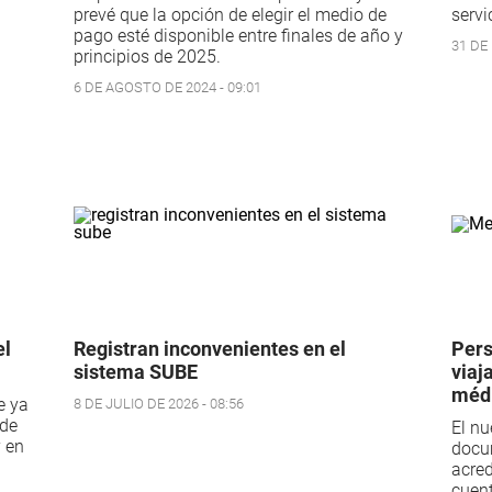
prevé que la opción de elegir el medio de
servi
pago esté disponible entre finales de año y
31 DE
principios de 2025.
6 DE AGOSTO DE 2024 - 09:01
el
Registran inconvenientes en el
Pers
sistema SUBE
viaj
méd
e ya
8 DE JULIO DE 2026 - 08:56
 de
El nu
y en
docum
acred
cuent