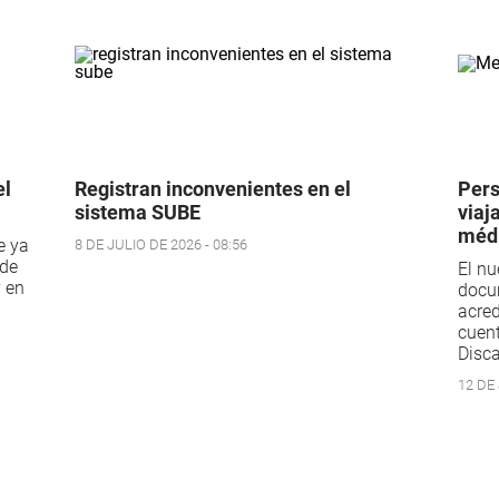
el
Registran inconvenientes en el
Pers
sistema SUBE
viaj
méd
e ya
8 DE JULIO DE 2026 - 08:56
 de
El nu
y en
docum
acred
cuent
Disc
12 DE 