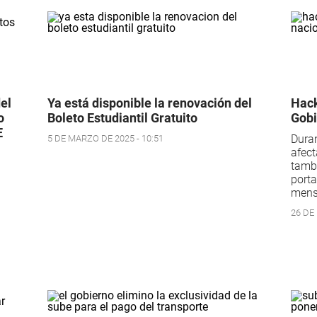
el
Ya está disponible la renovación del
Hack
o
Boleto Estudiantil Gratuito
Gobi
E
Duran
5 DE MARZO DE 2025 - 10:51
afect
tambi
porta
mensa
26 DE 