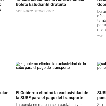
o
Boleto Estudiantil Gratuito
Gobi
E
Duran
5 DE MARZO DE 2025 - 10:51
afect
tambi
porta
mensa
26 DE 
lular
El Gobierno eliminó la exclusividad de
SUBE
la SUBE para el pago del transporte
pon
La puesta en marcha será paulatina y se
Se mo