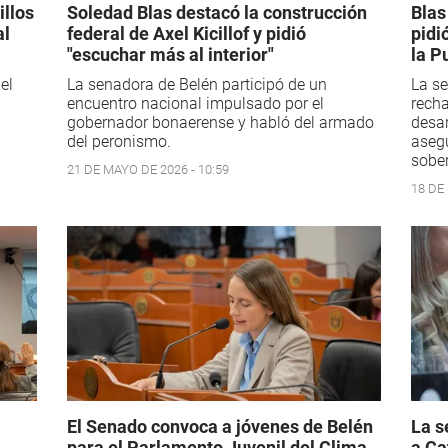
illos
Soledad Blas destacó la construcción
Blas
al
federal de Axel Kicillof y pidió
pidi
"escuchar más al interior"
la P
el
La senadora de Belén participó de un
La se
encuentro nacional impulsado por el
recha
gobernador bonaerense y habló del armado
desar
del peronismo.
aseg
sober
21 DE MAYO DE 2026 - 10:59
18 DE
El Senado convoca a jóvenes de Belén
La s
para el Parlamento Juvenil del Clima
a Ca