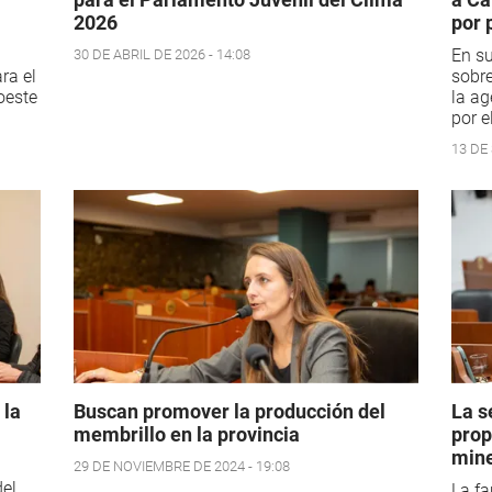
2026
por 
En su
30 DE ABRIL DE 2026 - 14:08
ra el
sobre
oeste
la ag
por e
13 DE
 la
Buscan promover la producción del
La s
membrillo en la provincia
prop
mine
29 DE NOVIEMBRE DE 2024 - 19:08
del
La fa