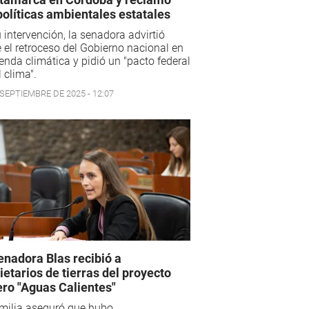
políticas ambientales estatales
 intervención, la senadora advirtió
 el retroceso del Gobierno nacional en
enda climática y pidió un "pacto federal
l clima".
 SEPTIEMBRE DE 2025 - 12:07
enadora Blas recibió a
ietarios de tierras del proyecto
ro "Aguas Calientes"
milia aseguró que hubo