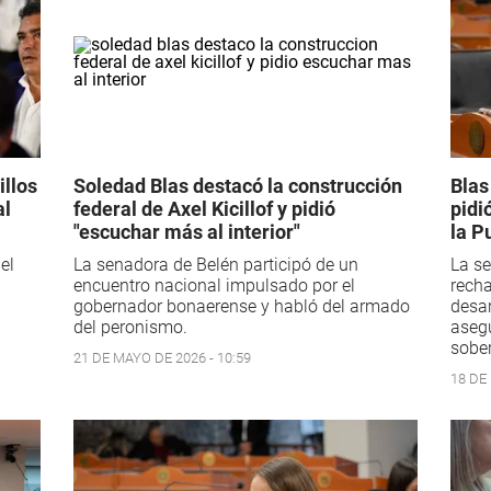
illos
Soledad Blas destacó la construcción
Blas
al
federal de Axel Kicillof y pidió
pidi
"escuchar más al interior"
la P
el
La senadora de Belén participó de un
La se
encuentro nacional impulsado por el
recha
gobernador bonaerense y habló del armado
desar
del peronismo.
aseg
sober
21 DE MAYO DE 2026 - 10:59
18 DE