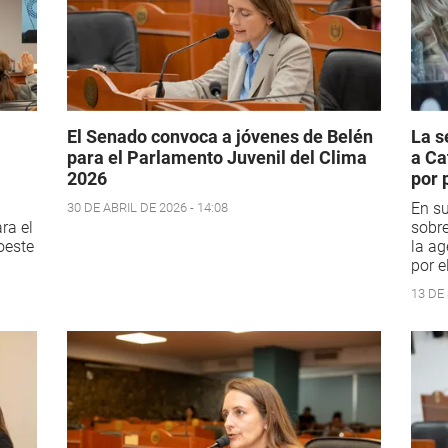
El Senado convoca a jóvenes de Belén
La s
para el Parlamento Juvenil del Clima
a Ca
2026
por 
En su
30 DE ABRIL DE 2026 - 14:08
ra el
sobre
oeste
la ag
por e
13 DE