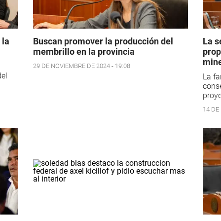
 la
Buscan promover la producción del
La s
membrillo en la provincia
prop
mine
29 DE NOVIEMBRE DE 2024 - 19:08
del
La fa
conse
proye
14 DE