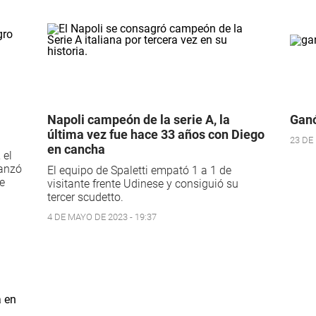
Napoli campeón de la serie A, la
Ganó
última vez fue hace 33 años con Diego
23 DE
en cancha
 el
canzó
El equipo de Spaletti empató 1 a 1 de
de
visitante frente Udinese y consiguió su
tercer scudetto.
4 DE MAYO DE 2023 - 19:37