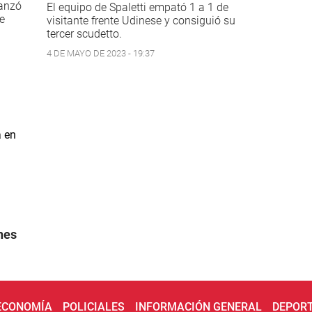
canzó
El equipo de Spaletti empató 1 a 1 de
de
visitante frente Udinese y consiguió su
tercer scudetto.
4 DE MAYO DE 2023 - 19:37
nes
 ECONOMÍA
POLICIALES
INFORMACIÓN GENERAL
DEPOR