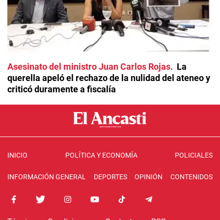
Asesinato del ministro Juan Carlos Rojas
La
querella apeló el rechazo de la nulidad del ateneo y
criticó duramente a fiscalía
INICIO
POLÍTICA Y ECONOMÍA
POLICIALES
INFORMACIÓN GENERAL
DEPORTES
OPINIÓN
CONTENIDOS