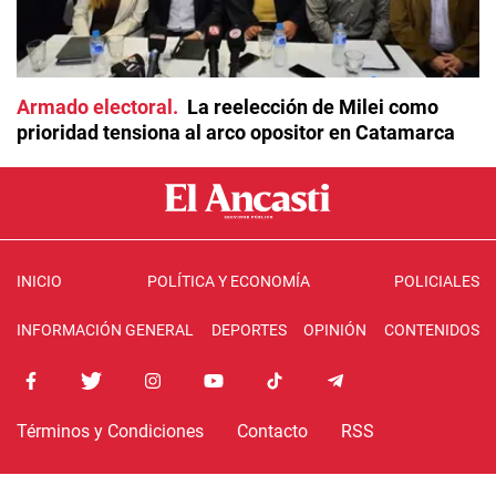
Armado electoral
La reelección de Milei como
prioridad tensiona al arco opositor en Catamarca
INICIO
POLÍTICA Y ECONOMÍA
POLICIALES
INFORMACIÓN GENERAL
DEPORTES
OPINIÓN
CONTENIDOS
Términos y Condiciones
Contacto
RSS