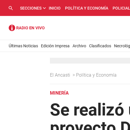
SECCIONES
INICIO
POLÍTICA Y ECONOMÍA
POLICIA
Últimas Noticias
Edición Impresa
Archivo
Clasificados
Necrológ
El Ancasti
>
Política y Economía
MINERÍA
Se realizó
proyecto D