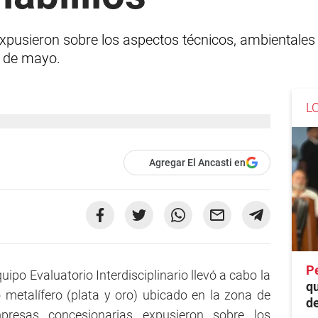
usieron sobre los aspectos técnicos, ambientales y
7 de mayo.
L
Agregar El Ancasti en
P
uipo Evaluatorio Interdisciplinario llevó a cabo la
q
 metalífero (plata y oro) ubicado en la zona de
de
presas concesionarias expusieron sobre los