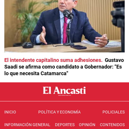
El intendente capitalino suma adhesiones
Gustavo
Saadi se afirma como candidato a Gobernador: "Es
lo que necesita Catamarca"
INICIO
POLÍTICA Y ECONOMÍA
POLICIALES
INFORMACIÓN GENERAL
DEPORTES
OPINIÓN
CONTENIDOS