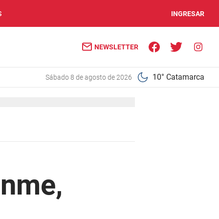
S
INGRESAR
NEWSLETTER
10° Catamarca
sábado 8 de agosto de 2026
enme,