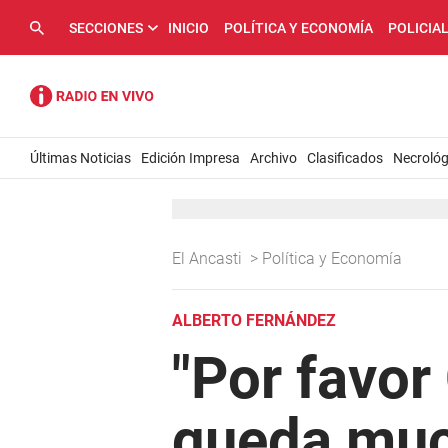
SECCIONES
INICIO
POLÍTICA Y ECONOMÍA
POLICIA
Últimas Noticias
Edición Impresa
Archivo
Clasificados
Necrológ
El Ancasti
>
Política y Economía
ALBERTO FERNÁNDEZ
"Por favo
queda muc