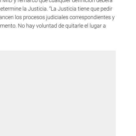
el MID y remarcó que cualquier definición deberá
etermine la Justicia. “La Justicia tiene que pedir
ncen los procesos judiciales correspondientes y
mento. No hay voluntad de quitarle el lugar a