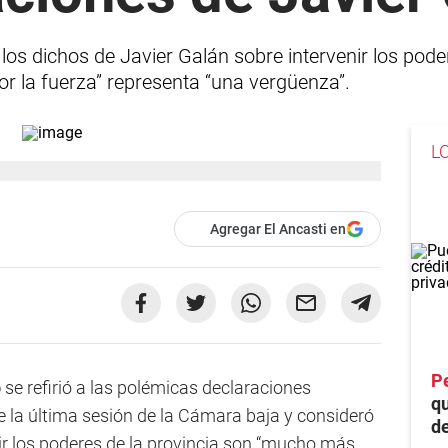
ó los dichos de Javier Galán sobre intervenir los po
or la fuerza” representa “una vergüenza”.
L
Agregar El Ancasti en
P
o
se refirió a las polémicas declaraciones
q
 la última sesión de la Cámara baja y consideró
de
ir los poderes de la provincia son “mucho más