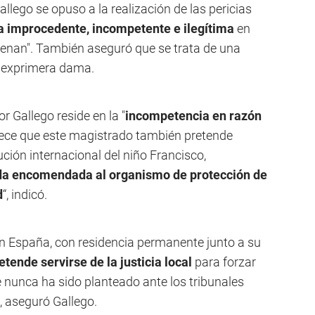
llego se opuso a la realización de las pericias
a improcedente, incompetente e ilegítima
en
denan". También aseguró que se trata de una
la exprimera dama.
 Gallego reside en la "
incompetencia en razón
ece que este magistrado también pretende
ución internacional del niño Francisco,
a encomendada al organismo de protección de
d
“, indicó.
 en España, con residencia permanente junto a su
tende servirse de la justicia local
para forzar
nunca ha sido planteado ante los tribunales
, aseguró Gallego.