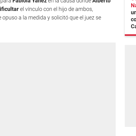
a
para
Fabiola Yañez
en la causa donde
Alberto
N
ificultar
el vínculo con el hijo de ambos,
un
opuso a la medida y solicitó que el juez se
co
C