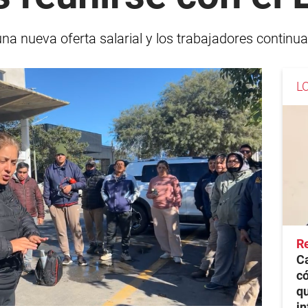
 nueva oferta salarial y los trabajadores continua
L
Re
C
có
qu
i