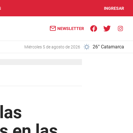
S
INGRESAR
NEWSLETTER
26° Catamarca
miércoles 5 de agosto de 2026
las
s en las