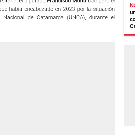
sitaria, el diputado
Francisco Monti
comparó el
N
que había encabezado en 2023 por la situación
un
ad Nacional de Catamarca (UNCA), durante el
co
C