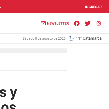
S
INGRESAR
NEWSLETTER
11° Catamarca
sábado 8 de agosto de 2026
s y
mos