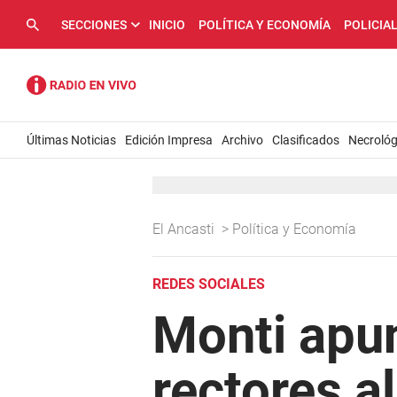
SECCIONES
INICIO
POLÍTICA Y ECONOMÍA
POLICIA
Últimas Noticias
Edición Impresa
Archivo
Clasificados
Necrológ
El Ancasti
>
Política y Economía
REDES SOCIALES
Monti apun
rectores a