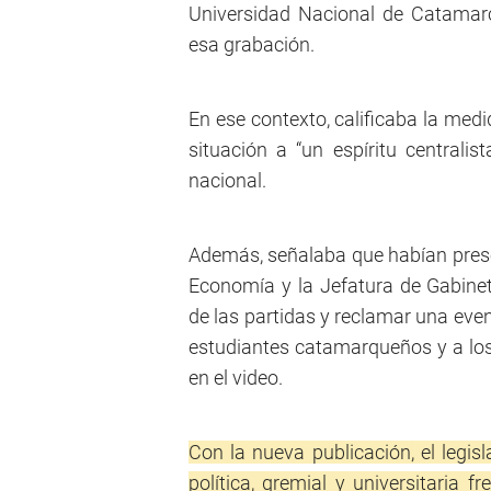
Universidad Nacional de Catamarc
esa grabación.
En ese contexto, calificaba la medi
situación a “un espíritu centralis
nacional.
Además, señalaba que habían prese
Economía y la Jefatura de Gabinete
de las partidas y reclamar una event
estudiantes catamarqueños y a los 
en el video.
Con la nueva publicación, el legis
política, gremial y universitaria f