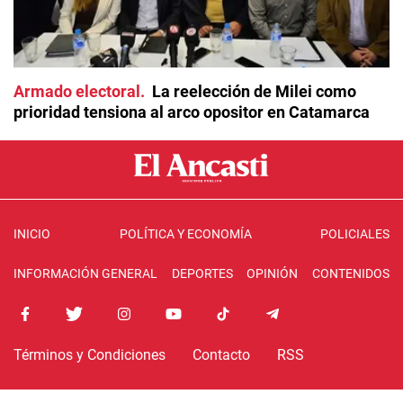
Armado electoral
La reelección de Milei como
prioridad tensiona al arco opositor en Catamarca
INICIO
POLÍTICA Y ECONOMÍA
POLICIALES
INFORMACIÓN GENERAL
DEPORTES
OPINIÓN
CONTENIDOS
Términos y Condiciones
Contacto
RSS