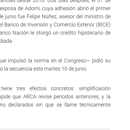
nancias desde 2016. Dos días después, el 31 de
, esposa de Adorni, cuya adhesión abrió el primer
de junio fue Felipe Núñez, asesor del ministro de
l Banco de Inversión y Comercio Exterior (BICE)
anco Nación le otorgó un crédito hipotecario de
diada.
 que impulsó la norma en el Congreso— pidió su
ró la secuencia este martes 10 de junio.
iene tres efectos concretos: simplificación
mpide que ARCA revise períodos anteriores, y la
s no declarados sin que se llame técnicamente