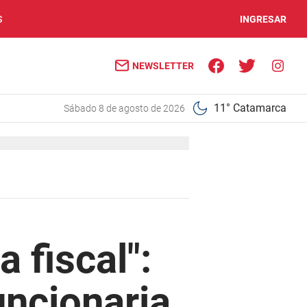
S
INGRESAR
NEWSLETTER
11° Catamarca
sábado 8 de agosto de 2026
 fiscal":
uncionaria