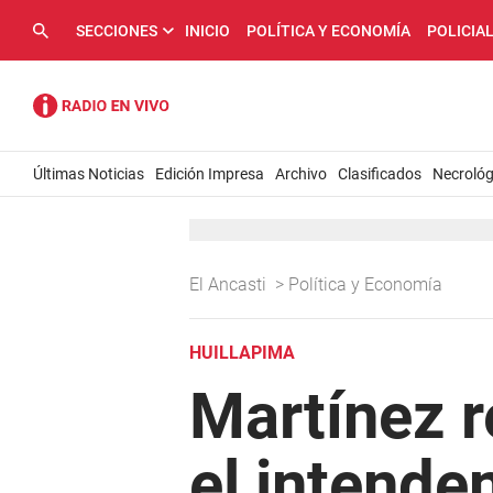
SECCIONES
INICIO
POLÍTICA Y ECONOMÍA
POLICIA
Últimas Noticias
Edición Impresa
Archivo
Clasificados
Necrológ
El Ancasti
>
Política y Economía
HUILLAPIMA
Martínez r
el intende