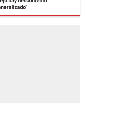
ejo hay descontento
neralizado"