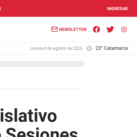
S
INGRESAR
NEWSLETTER
23° Catamarca
jueves 6 de agosto de 2026
islativo
e Sesiones