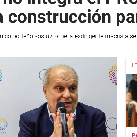
a construcción pa
ico porteño sostuvo que la exdirigente macrista se i
L
P