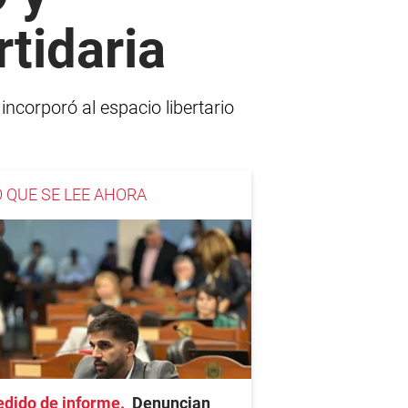
rtidaria
ncorporó al espacio libertario
O QUE SE LEE AHORA
edido de informe
Denuncian