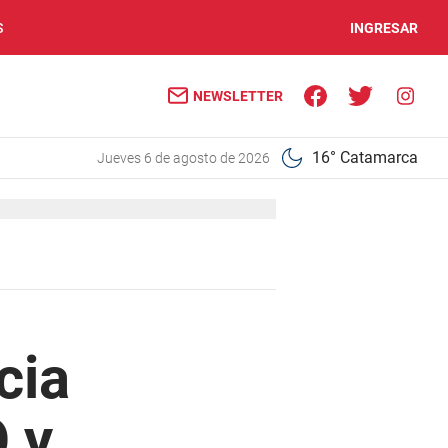
S
INGRESAR
NEWSLETTER
16° Catamarca
jueves 6 de agosto de 2026
cia
O y