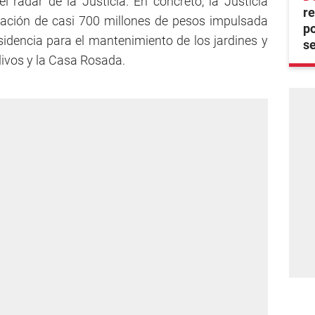
l radar de la Justicia. En concreto, la Justicia
re
itación de casi 700 millones de pesos impulsada
po
esidencia para el mantenimiento de los jardines y
se
livos y la Casa Rosada.