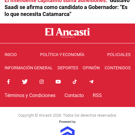
El intendente capitalino suma adhesiones
Gustavo
Saadi se afirma como candidato a Gobernador: "Es
lo que necesita Catamarca"
INICIO
POLÍTICA Y ECONOMÍA
POLICIALES
INFORMACIÓN GENERAL
DEPORTES
OPINIÓN
CONTENIDOS
Términos y Condiciones
Contacto
RSS
Copyright El Ancasti 2026. Todos los derechos reservados.