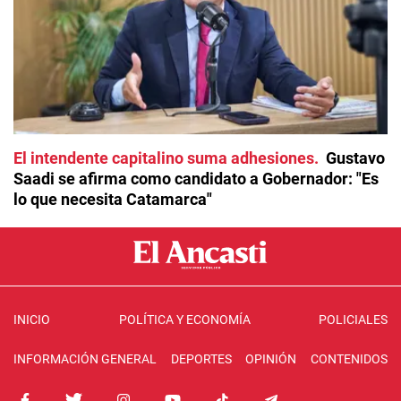
El intendente capitalino suma adhesiones
Gustavo
Saadi se afirma como candidato a Gobernador: "Es
lo que necesita Catamarca"
INICIO
POLÍTICA Y ECONOMÍA
POLICIALES
INFORMACIÓN GENERAL
DEPORTES
OPINIÓN
CONTENIDOS