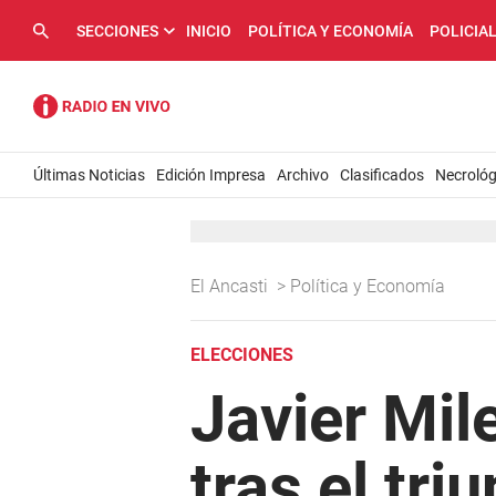
SECCIONES
INICIO
POLÍTICA Y ECONOMÍA
POLICIA
Últimas Noticias
Edición Impresa
Archivo
Clasificados
Necrológ
El Ancasti
>
Política y Economía
ELECCIONES
Javier Mile
tras el tri