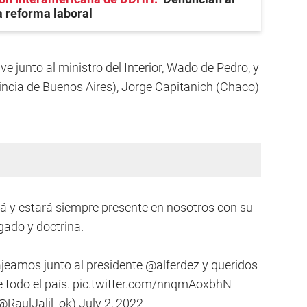
a reforma laboral
ve junto al ministro del Interior, Wado de Pedro, y
vincia de Buenos Aires), Jorge Capitanich (Chaco)
tá y estará siempre presente en nosotros con su
gado y doctrina.
ajeamos junto al presidente
@alferdez
y queridos
todo el país.
pic.twitter.com/nnqmAoxbhN
(@RaulJalil_ok)
July 2, 2022