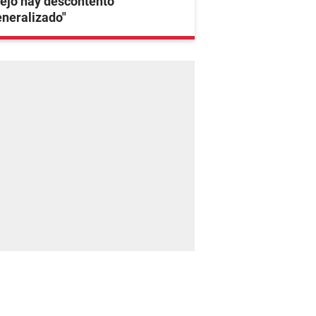
ejo hay descontento
neralizado"