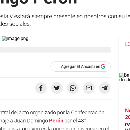
stá y estará siempre presente en nosotros con su leg
des sociales.
L
Agregar El Ancasti en
No
ntral del acto organizado por la Confederación
2
enaje a Juan Domingo
Perón
por el 48°
re
sticialista, ocasión en la que dio un discurso en el