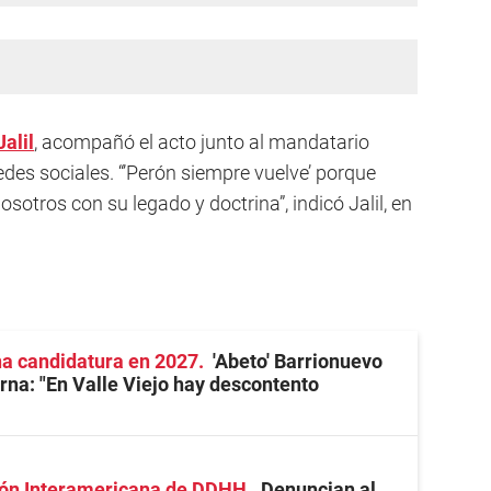
Jalil
, acompañó el acto junto al mandatario
edes sociales. “’Perón siempre vuelve’ porque
sotros con su legado y doctrina”, indicó Jalil, en
na candidatura en 2027
'Abeto' Barrionuevo
erna: "En Valle Viejo hay descontento
ión Interamericana de DDHH
Denuncian al