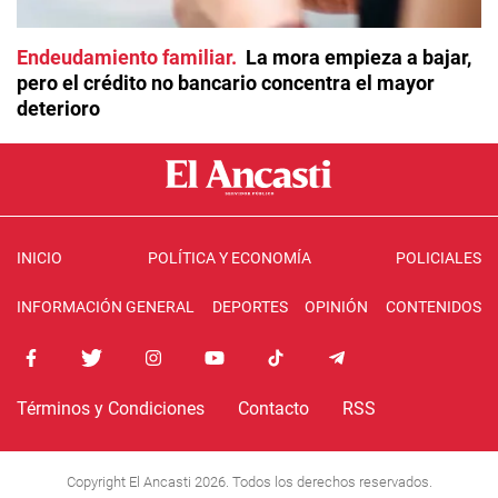
Endeudamiento familiar
La mora empieza a bajar,
pero el crédito no bancario concentra el mayor
deterioro
INICIO
POLÍTICA Y ECONOMÍA
POLICIALES
INFORMACIÓN GENERAL
DEPORTES
OPINIÓN
CONTENIDOS
Términos y Condiciones
Contacto
RSS
Copyright El Ancasti 2026. Todos los derechos reservados.