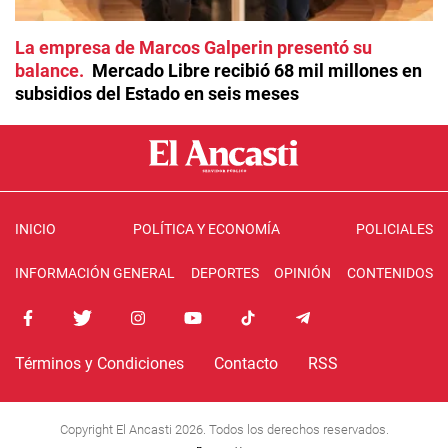
La empresa de Marcos Galperin presentó su
balance
Mercado Libre recibió 68 mil millones en
subsidios del Estado en seis meses
INICIO
POLÍTICA Y ECONOMÍA
POLICIALES
INFORMACIÓN GENERAL
DEPORTES
OPINIÓN
CONTENIDOS
Términos y Condiciones
Contacto
RSS
Copyright El Ancasti 2026. Todos los derechos reservados.