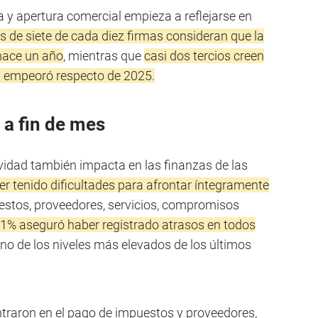
 apertura comercial empieza a reflejarse en
 de siete de cada diez firmas consideran que la
 hace un año
, mientras que
casi dos tercios creen
n empeoró respecto de 2025.
 a fin de mes
vidad también impacta en las finanzas de las
r tenido dificultades para afrontar íntegramente
estos, proveedores, servicios, compromisos
,1% aseguró haber registrado atrasos en todos
uno de los niveles más elevados de los últimos
traron en el pago de impuestos y proveedores,