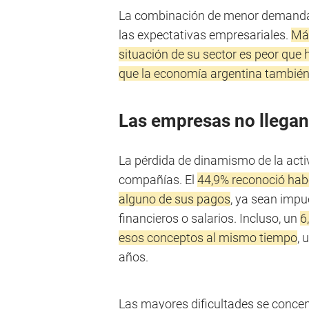
La combinación de menor demanda y
las expectativas empresariales.
Más
situación de su sector es peor que
que la economía argentina tambié
Las empresas no llegan
La pérdida de dinamismo de la acti
compañías. El
44,9% reconoció habe
alguno de sus pagos
, ya sean impu
financieros o salarios. Incluso, un
6
esos conceptos al mismo tiempo
, 
años.
Las mayores dificultades se concen