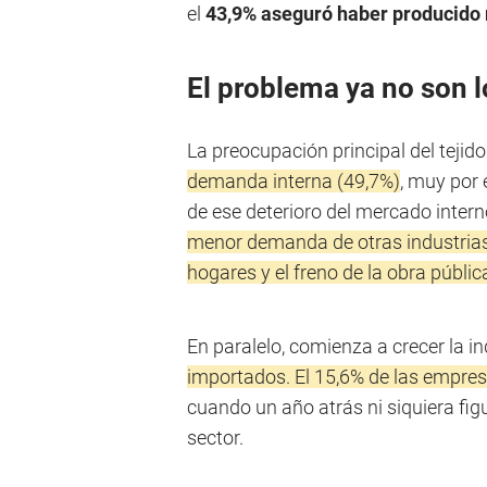
el
43,9% aseguró haber producido 
El problema ya no son l
La preocupación principal del tejid
demanda interna (49,7%)
, muy por
de ese deterioro del mercado inter
menor demanda de otras industrias,
hogares y el freno de la obra públic
En paralelo, comienza a crecer la i
importados. El 15,6% de las empres
cuando un año atrás ni siquiera fi
sector.