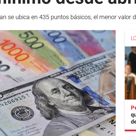
an se ubica en 435 puntos básicos, el menor valor d
L
P
q
de