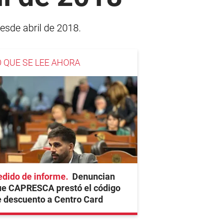
esde abril de 2018.
O QUE SE LEE AHORA
edido de informe
Denuncian
ue CAPRESCA prestó el código
 descuento a Centro Card