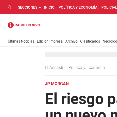
SECCIONES
INICIO
POLÍTICA Y ECONOMÍA
POLICIA
Últimas Noticias
Edición Impresa
Archivo
Clasificados
Necrológ
El Ancasti
>
Política y Economía
JP MORGAN
El riesgo p
un nuevo 