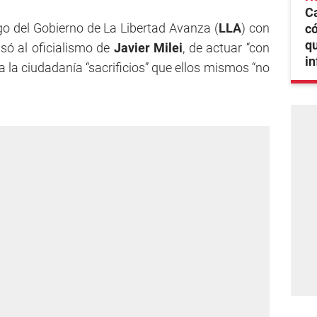
C
o del Gobierno de La Libertad Avanza (
LLA
) con
có
qu
ó al oficialismo de
Javier Milei
, de actuar “con
i
 a la ciudadanía “sacrificios” que ellos mismos “no