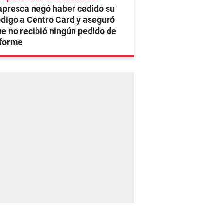
apresca negó haber cedido su
digo a Centro Card y aseguró
e no recibió ningún pedido de
nforme