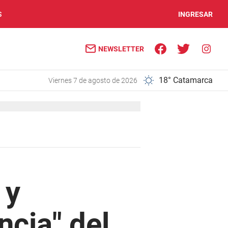
S
INGRESAR
NEWSLETTER
18° Catamarca
viernes 7 de agosto de 2026
 y
ncia" del