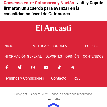
Consenso entre Catamarca y Nación
Jalil y Caputo
firmaron un acuerdo para avanzar en la
consolidación fiscal de Catamarca
INICIO
POLÍTICA Y ECONOMÍA
POLICIALES
INFORMACIÓN GENERAL
DEPORTES
OPINIÓN
CONTENIDOS
Términos y Condiciones
Contacto
RSS
Copyright El Ancasti 2026. Todos los derechos reservados.